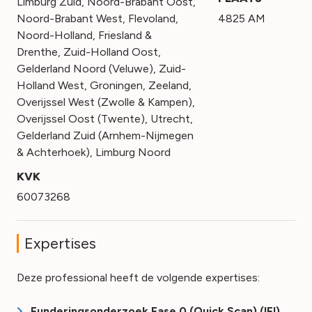
Limburg Zuid
,
Noord-Brabant Oost
,
Noord-Brabant West
,
Flevoland
,
4825 AM
Noord-Holland
,
Friesland &
Drenthe
,
Zuid-Holland Oost
,
Gelderland Noord (Veluwe)
,
Zuid-
Holland West
,
Groningen
,
Zeeland
,
Overijssel West (Zwolle & Kampen)
,
Overijssel Oost (Twente)
,
Utrecht
,
Gelderland Zuid (Arnhem-Nijmegen
& Achterhoek)
,
Limburg Noord
KVK
60073268
Expertises
Deze professional heeft de volgende expertises:
Funderingsonderzoek Fase 0 (Quick Scan) (IFI)