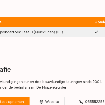
e
Oplei
sonderzoek Fase 0 (Quick Scan) (IFI)
afie
wkundig ingenieur en doe bouwkundige keuringen sinds 2004.
 onder de bedrijfsnaam De Huizenkeurder
tact opnemen
Website
065552253