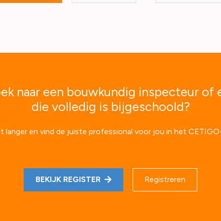
ek naar een bouwkundig inspecteur of 
die volledig is bijgeschoold?
t langer en vind de juiste professional voor jou in het CETIGO-
BEKIJK REGISTER
Registreren