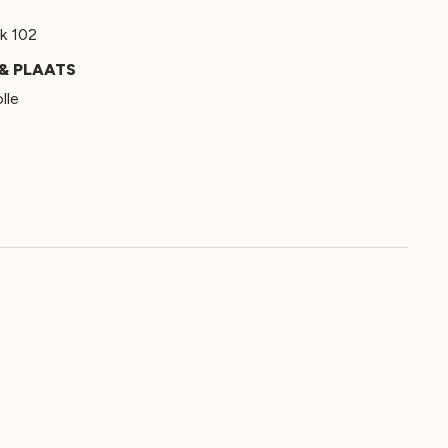
k 102
& PLAATS
lle