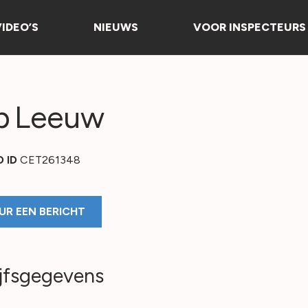
VIDEO’S
NIEUWS
VOOR INSPECTEURS
p
Leeuw
O ID
CET261348
UR EEN BERICHT
jfsgegevens