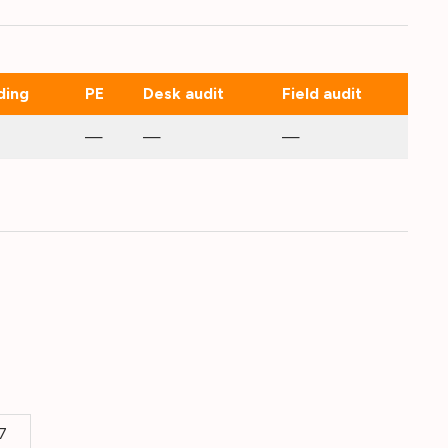
ding
PE
Desk audit
Field audit
—
—
—
7