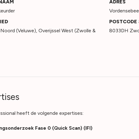
SNAAM
ADRES
eurder
Vordensebee
IED
POSTCODE 
 Noord (Veluwe)
,
Overijssel West (Zwolle &
8033DH Zwo
tises
ssional heeft de volgende expertises:
ngsonderzoek Fase 0 (Quick Scan) (IFI)