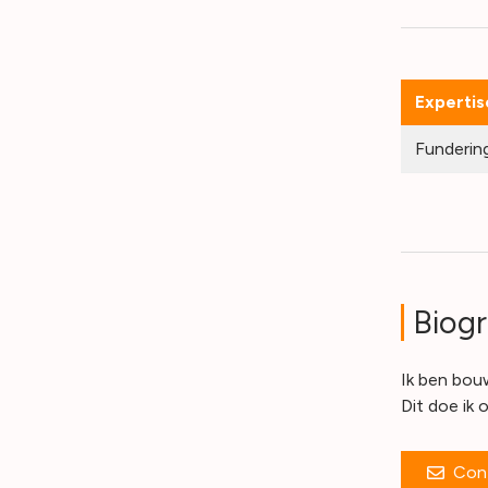
Expertis
Fundering
Biogr
Ik ben bou
Dit doe ik
Con