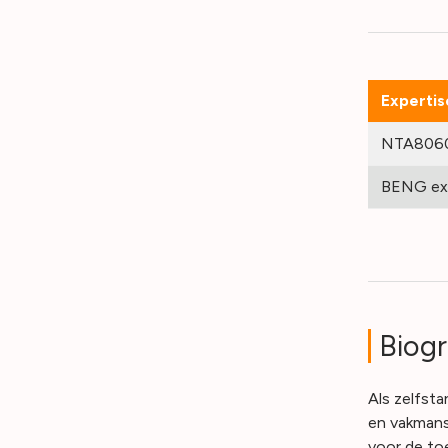
Expertis
NTA8060 
BENG ex
Biogr
Als zelfst
en vakmans
voor de to