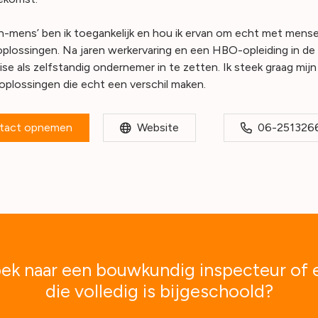
n-mens’ ben ik toegankelijk en hou ik ervan om echt met mense
plossingen. Na jaren werkervaring en een HBO-opleiding in de 
ise als zelfstandig ondernemer in te zetten. Ik steek graag mi
oplossingen die echt een verschil maken.
tact opnemen
Website
06-251326
ek naar een bouwkundig inspecteur of 
die volledig is bijgeschoold?