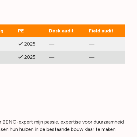
ng
PE
Desk audit
Field audit
2025
—
—
2025
—
—
 en BENG-expert mijn passie, expertise voor duurzaamheid
nsen hun huizen in de bestaande bouw klaar te maken