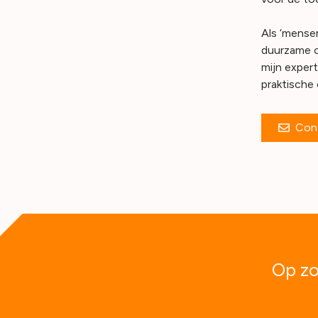
Als ‘mense
duurzame o
mijn expert
praktische 
Con
Op zo