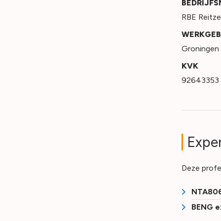
BEDRIJF
RBE Reitz
WERKGEB
Groningen
KVK
92643353
Exper
Deze profe
NTA806
BENG e