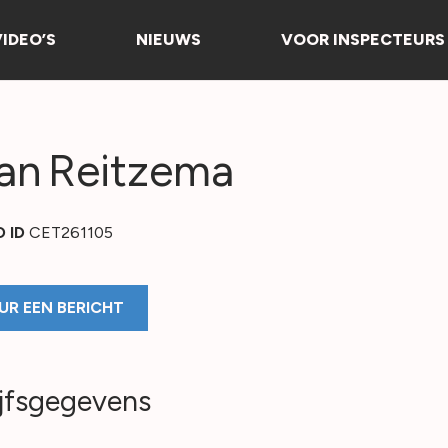
VIDEO’S
NIEUWS
VOOR INSPECTEURS
an
Reitzema
O ID
CET261105
UR EEN BERICHT
jfsgegevens