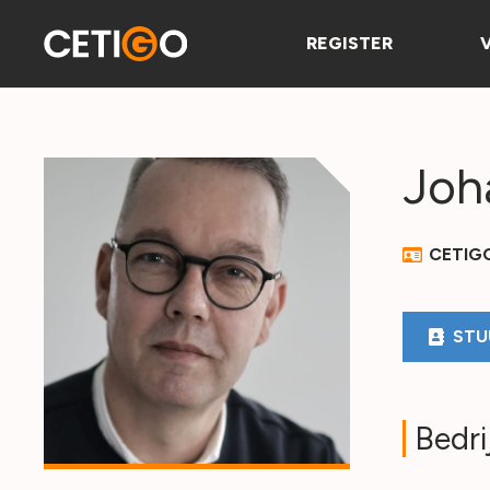
REGISTER
Joh
CETIG
STU
Bedri