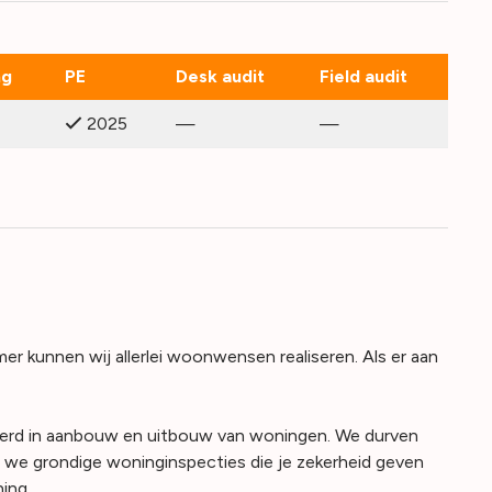
ng
PE
Desk audit
Field audit
2025
—
—
r kunnen wij allerlei woonwensen realiseren. Als er aan
seerd in aanbouw en uitbouw van woningen. We durven
n we grondige woninginspecties die je zekerheid geven
ing.