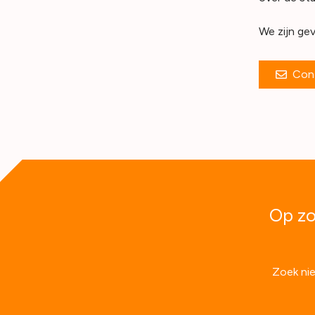
We zijn gev
Con
Op zo
Zoek nie