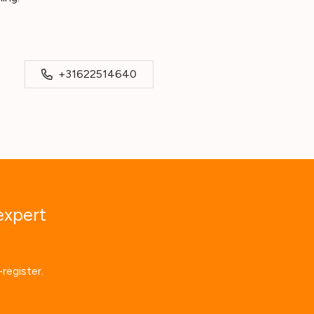
+31622514640
expert
register.