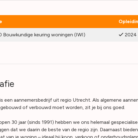
e
Opleidi
Bouwkundige keuring woningen (IWI)
2024
afie
s een aannemersbedrijf uit regio Utrecht. Als algemene aanneme
ts gebouwd of verbouwd moet worden, zit je bij ons goed.
lopen 30 jaar (sinds 1991) hebben we ons helemaal gespeciali
ggen dat we daarin de beste van de regio zijn. Daarnaast biede
at van je woning – ideaal bij koop, verkoop of onderhoudsplann