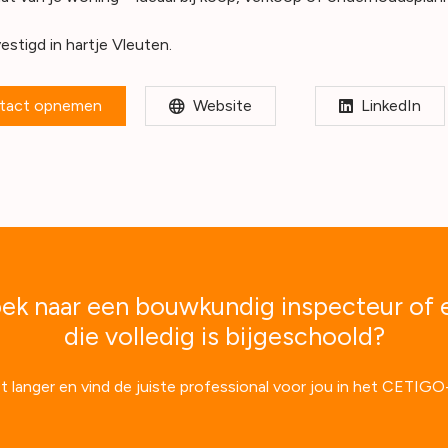
estigd in hartje Vleuten.
tact opnemen
Website
LinkedIn
ek naar een bouwkundig inspecteur of 
die volledig is bijgeschoold?
t langer en vind de juiste professional voor jou in het CETIGO-