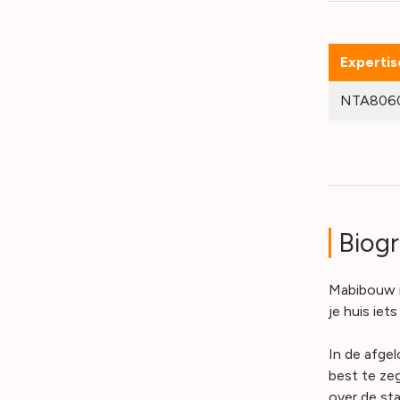
Expertis
NTA8060 
Biogr
Mabibouw i
je huis ie
In de afge
best te ze
over de sta