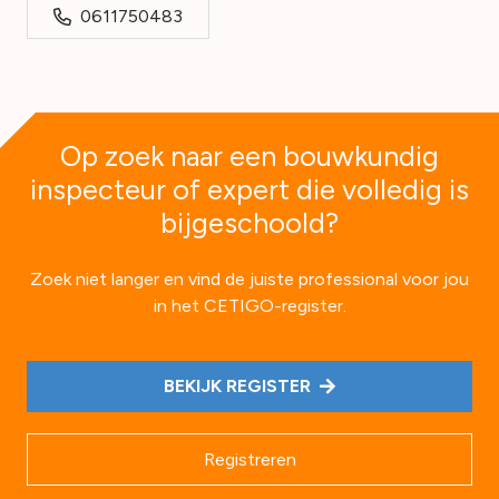
0611750483
Op zoek naar een bouwkundig
inspecteur of expert die volledig is
bijgeschoold?
Zoek niet langer en vind de juiste professional voor jou
in het CETIGO-register.
BEKIJK REGISTER
Registreren