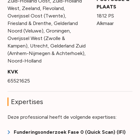
Zuid-Holland Oost
,
Zuid-Holland
PLAATS
West
,
Zeeland
,
Flevoland
,
Overijssel Oost (Twente)
,
1812 PS
Friesland & Drenthe
,
Gelderland
Alkmaar
Noord (Veluwe)
,
Groningen
,
Overijssel West (Zwolle &
Kampen)
,
Utrecht
,
Gelderland Zuid
(Arnhem-Nijmegen & Achterhoek)
,
Noord-Holland
KVK
65521625
Expertises
Deze professional heeft de volgende expertises:
Funderingsonderzoek Fase 0 (Quick Scan) (IFI)