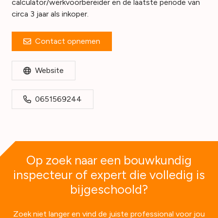
calculator/werkvoorbereider en de laatste periode van
circa 3 jaar als inkoper.
Contact opnemen
Website
0651569244
Op zoek naar een bouwkundig
inspecteur of expert die volledig is
bijgeschoold?
Zoek niet langer en vind de juiste professional voor jou