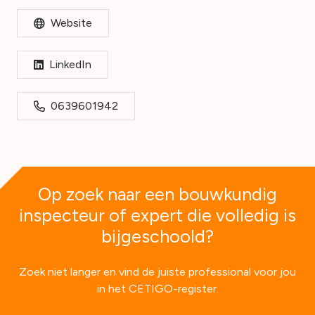
Website
LinkedIn
0639601942
Op zoek naar een bouwkundig
inspecteur of expert die volledig is
bijgeschoold?
Zoek niet langer en vind de juiste professional voor jou
in het CETIGO-register.