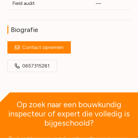
Field audit
—
Biografie
Contact opnemen
0657315281
Op zoek naar een bouwkundig
inspecteur of expert die volledig is
bijgeschoold?