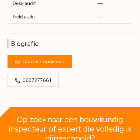
Desk audit
—
Field audit
—
Biografie
Contact opnemen
0637277661
Op zoek naar een bouwkundig
inspecteur of expert die volledig is
bijgeschoold?