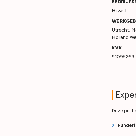
BEDRIJF
Hilvast
WERKGEB
Utrecht
,
N
Holland W
KVK
91095263
Exper
Deze profe
Funderi