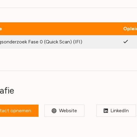
e
Oplei
sonderzoek Fase 0 (Quick Scan) (IFI)
afie
tact opnemen
Website
LinkedIn