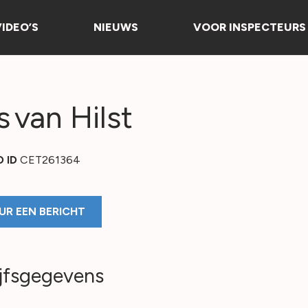
VIDEO’S
NIEUWS
VOOR INSPECTEURS
s
van Hilst
O ID
CET261364
UR EEN BERICHT
jfsgegevens