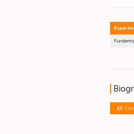
Expertis
Fundering
Biogr
Con