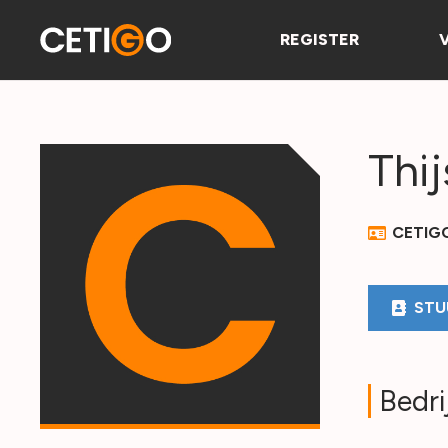
REGISTER
Thij
CETIG
STU
Bedri