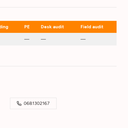
ding
PE
Desk audit
Field audit
—
—
—
0681302167