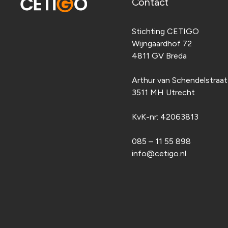
Contact
Stichting CETIGO
Wijngaardhof 72
4811 GV Breda
Arthur van Schendelstraa
3511 MH Utrecht
KvK-nr:
42063813
085 – 11 55 898
info@cetigo.nl