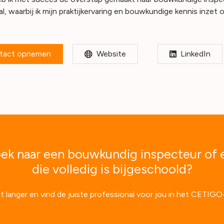
l, waarbij ik mijn praktijkervaring en bouwkundige kennis inz
tact opnemen
Website
LinkedIn
ek naar een bouwkundig inspecteur of 
die volledig is bijgeschoold?
t langer en vind de juiste professional voor jou in het CETIGO-