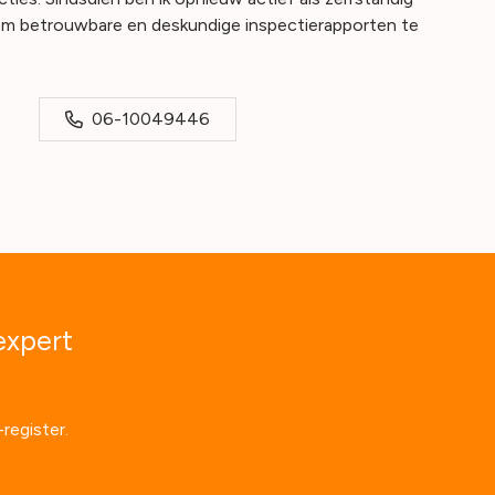
et om betrouwbare en deskundige inspectierapporten te
06-10049446
expert
register.