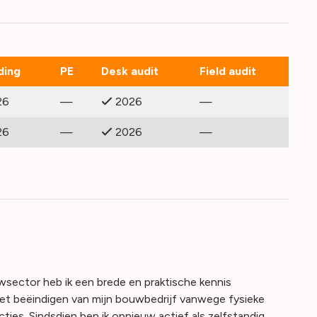
ding
PE
Desk audit
Field audit
26
—
2026
—
26
—
2026
—
uwsector heb ik een brede en praktische kennis
t beëindigen van mijn bouwbedrijf vanwege fysieke
es. Sindsdien ben ik opnieuw actief als zelfstandig