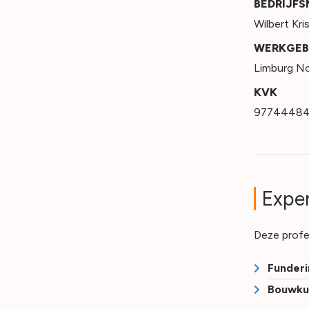
BEDRIJF
Wilbert Kr
WERKGEB
Limburg N
KVK
9774448
Exper
Deze profe
Funderi
Bouwku