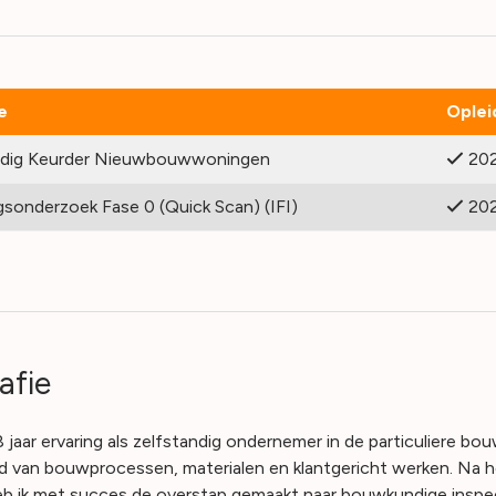
e
Oplei
dig Keurder Nieuwbouwwoningen
20
sonderzoek Fase 0 (Quick Scan) (IFI)
20
afie
 jaar ervaring als zelfstandig ondernemer in de particuliere bo
van bouwprocessen, materialen en klantgericht werken. Na he
eb ik met succes de overstap gemaakt naar bouwkundige inspecti