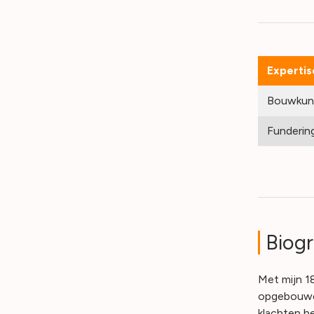
Expertis
Bouwkun
Fundering
Biogr
Met mijn 18
opgebouwd 
klachten h