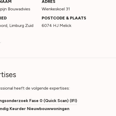
SNAAM
ADRES
ispijn Bouwadvies
Wienkeskoel 31
IED
POSTCODE & PLAATS
oord
,
Limburg Zuid
6074 HJ Melick
4
tises
ssional heeft de volgende expertises:
ngsonderzoek Fase 0 (Quick Scan) (IFI)
ndig Keurder Nieuwbouwwoningen