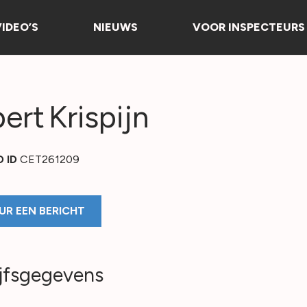
VIDEO’S
NIEUWS
VOOR INSPECTEURS
bert
Krispijn
O ID
CET261209
UR EEN BERICHT
jfsgegevens