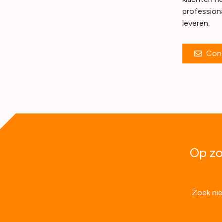
professiona
leveren.
Con
Op zo
Zoek nie