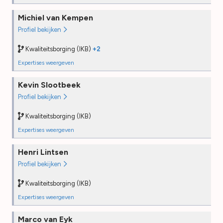
NTA8060 Bouwkundige keuring woningen (IWI)
Kwaliteitsborging (IKB)
Michiel van Kempen
Opleiding
2024
Opleiding
2024
Profiel bekijken
PE
2025
PE
2025
Desk audit
—
Desk audit
—
Kwaliteitsborging (IKB)
+2
Field audit
—
Field audit
—
Expertises weergeven
NTA8060 Bouwkundige keuring woningen (IWI)
Kevin Slootbeek
Opleiding
2021
Profiel bekijken
PE
2025
Desk audit
—
Kwaliteitsborging (IKB)
Field audit
—
Expertises weergeven
Kwaliteitsborging (IKB)
MJOP Woningen
Henri Lintsen
Opleiding
2024
Opleiding
2022
Profiel bekijken
PE
2025
PE
2026
Desk audit
—
Desk audit
—
Kwaliteitsborging (IKB)
Field audit
—
Field audit
—
Expertises weergeven
Kwaliteitsborging (IKB)
Funderingsonderzoek Fase 0 (Quick Scan) (IFI)
Marco van Eyk
Opleiding
2024