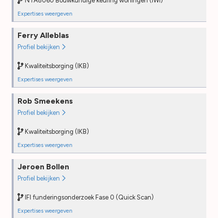
NTA8060 Bouwkundige keuring woningen (IWI)
Field audit
—
Expertises weergeven
NTA8060 Bouwkundige keuring woningen (IWI)
Funderingsonderzoek Fase 0 (Quick Scan) (IFI)
Ferry Alleblas
Opleiding
2024
Opleiding
2026
Profiel bekijken
PE
2025
PE
—
Desk audit
—
Desk audit
Kwaliteitsborging (IKB)
2026
Field audit
—
Field audit
—
Expertises weergeven
Kwaliteitsborging (IKB)
Rob Smeekens
Opleiding
2025
Profiel bekijken
PE
2024
Desk audit
—
Kwaliteitsborging (IKB)
Field audit
—
Expertises weergeven
Kwaliteitsborging (IKB)
Jeroen Bollen
Opleiding
2024
Profiel bekijken
PE
2025
Desk audit
—
IFI funderingsonderzoek Fase 0 (Quick Scan)
Field audit
—
Expertises weergeven