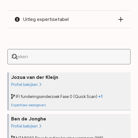
Uitleg expertisetabel
Jozua van der Kleijn
Profiel bekijken
IFI funderingsonderzoek Fase 0 (Quick Scan)
+1
Expertises weergeven
NTA8060 Bouwkundige keuring woningen (IWI)
Ben de Jonghe
Opleiding
2022
Profiel bekijken
PE
2023
Desk audit
—