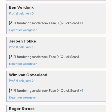
Funderingsonderzoek Fase 0 (Quick Scan) (IFI)
Ben Verdonk
Opleiding
2025
Profiel bekijken
PE
—
Desk audit
2025
IFI funderingsonderzoek Fase 0 (Quick Scan)
+1
Field audit
—
Expertises weergeven
NTA8060 Bouwkundige keuring woningen (IWI)
Jeroen Hokke
Opleiding
2025
Profiel bekijken
PE
—
Desk audit
—
IFI funderingsonderzoek Fase 0 (Quick Scan)
Field audit
—
Expertises weergeven
Funderingsonderzoek Fase 0 (Quick Scan) (IFI)
Funderingsonderzoek Fase 0 (Quick Scan) (IFI)
Wim van Opzeeland
Opleiding
2025
Opleiding
2025
Profiel bekijken
PE
—
PE
2026
Desk audit
2025
Desk audit
2025
IFI funderingsonderzoek Fase 0 (Quick Scan)
+1
Field audit
—
Field audit
—
Expertises weergeven
NTA8060 Bouwkundige keuring woningen (IWI)
Roger Strock
Opleiding
2022