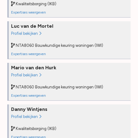
Kwaliteitsborging (IKB)
Field audit
—
Expertises weergeven
Kwaliteitsborging (IKB)
Luc van de Mortel
Opleiding
2024
Profiel bekijken
PE
2026
Desk audit
—
NTA8060 Bouwkundige keuring woningen (IWI)
Field audit
—
Expertises weergeven
NTA8060 Bouwkundige keuring woningen (IWI)
Mario van den Hurk
Opleiding
2022
Profiel bekijken
PE
2025
Desk audit
—
NTA8060 Bouwkundige keuring woningen (IWI)
Field audit
—
Expertises weergeven
NTA8060 Bouwkundige keuring woningen (IWI)
Danny Wintjens
Opleiding
2023
Profiel bekijken
PE
2025
Desk audit
—
Kwaliteitsborging (IKB)
Field audit
—
Expertises weergeven