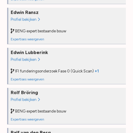
Kwaliteitsborging (IKB)
Edwin Ransz
Opleiding
2024
Profiel bekijken
PE
—
Desk audit
—
BENG expert bestaande bouw
Field audit
—
Expertises weergeven
BENG expert bestaande bouw
Edwin Lubberink
Opleiding
2021
Profiel bekijken
PE
2025
Desk audit
—
IFI funderingsonderzoek Fase 0 (Quick Scan)
+1
Field audit
—
Expertises weergeven
NTA8060 Bouwkundige keuring woningen (IWI)
Rolf Bröring
Opleiding
2025
Profiel bekijken
PE
—
Desk audit
—
BENG expert bestaande bouw
Field audit
—
Expertises weergeven
BENG expert bestaande bouw
Funderingsonderzoek Fase 0 (Quick Scan) (IFI)
Ralf van den Berg
Opleiding
2020