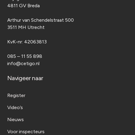
PE
2025
4811 GV Breda
Desk audit
—
Field audit
—
Arthur van Schendelstraat 500
3511 MH Utrecht
KvK-nr:
42063813
085 – 11 55 898
info@cetigo.nl
Navigeer naar
Register
Video’s
Nieuws
Voor inspecteurs