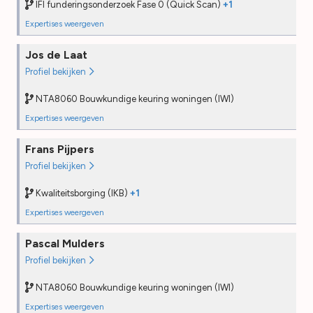
IFI funderingsonderzoek Fase 0 (Quick Scan)
+1
Field audit
—
Expertises weergeven
NTA8060 Bouwkundige keuring woningen (IWI)
BENG expert bestaande bouw
Jos de Laat
Opleiding
2022
Opleiding
2023
Profiel bekijken
PE
2025
PE
2025
Desk audit
—
Desk audit
—
NTA8060 Bouwkundige keuring woningen (IWI)
Field audit
—
Field audit
—
Expertises weergeven
NTA8060 Bouwkundige keuring woningen (IWI)
Funderingsonderzoek Fase 0 (Quick Scan) (IFI)
Frans Pijpers
Opleiding
2024
Opleiding
2025
Profiel bekijken
PE
2025
PE
2026
Desk audit
—
Desk audit
2025
Kwaliteitsborging (IKB)
+1
Field audit
—
Field audit
—
Expertises weergeven
NTA8060 Bouwkundige keuring woningen (IWI)
Pascal Mulders
Opleiding
2022
Profiel bekijken
PE
—
Desk audit
—
NTA8060 Bouwkundige keuring woningen (IWI)
Field audit
—
Expertises weergeven