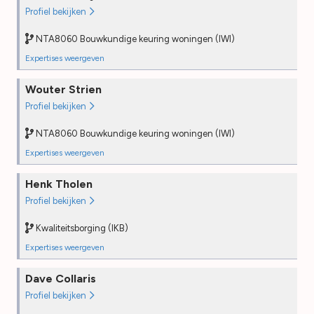
Opleiding
2025
Profiel bekijken
PE
2025
PE
2026
Desk audit
—
NTA8060 Bouwkundige keuring woningen (IWI)
Desk audit
2025
Field audit
—
Expertises weergeven
Field audit
—
NTA8060 Bouwkundige keuring woningen (IWI)
Wouter Strien
Opleiding
2024
Profiel bekijken
PE
2025
Desk audit
—
NTA8060 Bouwkundige keuring woningen (IWI)
Field audit
—
Expertises weergeven
NTA8060 Bouwkundige keuring woningen (IWI)
Henk Tholen
Opleiding
2022
Profiel bekijken
PE
2025
Desk audit
—
Kwaliteitsborging (IKB)
Field audit
—
Expertises weergeven
Kwaliteitsborging (IKB)
Dave Collaris
Opleiding
2024
Profiel bekijken
PE
2025
Desk audit
—