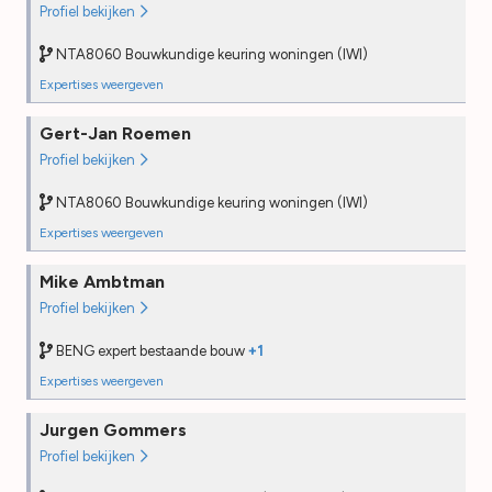
Profiel bekijken
PE
2025
Desk audit
—
NTA8060 Bouwkundige keuring woningen (IWI)
Field audit
—
Expertises weergeven
NTA8060 Bouwkundige keuring woningen (IWI)
Funderingsonderzoek Fase 0 (Quick Scan) (IFI)
Gert-Jan Roemen
Opleiding
2021
Opleiding
2025
Profiel bekijken
PE
2025
PE
—
Desk audit
—
Desk audit
2025
NTA8060 Bouwkundige keuring woningen (IWI)
Field audit
—
Field audit
—
Expertises weergeven
NTA8060 Bouwkundige keuring woningen (IWI)
Mike Ambtman
Opleiding
2022
Profiel bekijken
PE
2025
Desk audit
—
BENG expert bestaande bouw
+1
Field audit
—
Expertises weergeven
NTA8060 Bouwkundige keuring woningen (IWI)
Jurgen Gommers
Opleiding
2022
Profiel bekijken
PE
2025
Desk audit
—